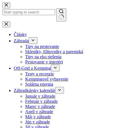
Skip
to
content
No
results
Články
Záhrada
Tipy na pestovanie
Skleníky, fóliovníky a pareniská
Tipy na eko riešenia
Pestovanie v interiéri
Off-Grid a Kemping
Testy a recenzie
Kempingové vybavenie
Solárna energia
Záhradkársky kalendár
Január v záhrade
Február v záhrade
Marec v záhrade
Apríl v záhrade
Máj v záhrade
Jún v záhrade
Júl v záhrade