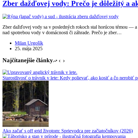
Zber dažďovej vody: Prečo je dôležitý a a
Zber dažďovej vody sa v posledných rokoch stal horúcou témou — a p
nad spotrebou vody v domácnosti či záhrade. Prečo je zber…
Milan Urgošík
25. mája 2025
Najčítanejšie články
Starostlivosť o trávnik v lete: Kedy polievať, ako kosiť a čo nerobiť
Ako začať s off grid životom: Sprievodca pre začiatočníkov (2026)