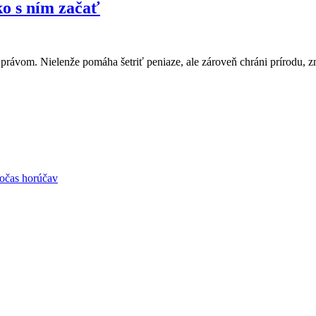
ko s ním začať
rávom. Nielenže pomáha šetriť peniaze, ale zároveň chráni prírodu, z
 počas horúčav