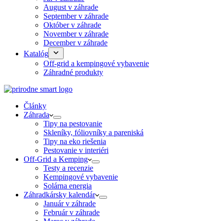
August v záhrade
September v záhrade
Október v záhrade
November v záhrade
December v záhrade
Katalóg
Off-grid a kempingové vybavenie
Záhradné produkty
Články
Záhrada
Tipy na pestovanie
Skleníky, fóliovníky a pareniská
Tipy na eko riešenia
Pestovanie v interiéri
Off-Grid a Kemping
Testy a recenzie
Kempingové vybavenie
Solárna energia
Záhradkársky kalendár
Január v záhrade
Február v záhrade