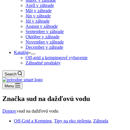
Marec v záhrade
Apríl v záhrade
Máj v záhrade
Jún v záhrade
Júl v záhrade
August v záhrade
September v záhrade
Október v záhrade
November v záhrade
December v záhrade
Katalóg
Off-grid a kempingové vybavenie
Záhradné produkty
Search
Menu
Značka
sud na dažďovú vodu
Domov
sud na dažďovú vodu
Off-Grid a Kemping
,
Tipy na eko riešenia
,
Záhrada