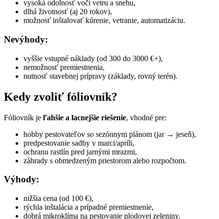
vysoká odolnosť voči vetru a snehu,
dlhá životnosť (aj 20 rokov),
možnosť inštalovať kúrenie, vetranie, automatizáciu.
Nevýhody:
vyššie vstupné náklady (od 300 do 3000 €+),
nemožnosť premiestnenia,
nutnosť stavebnej prípravy (základy, rovný terén).
Kedy zvoliť fóliovník?
Fóliovník je
ľahšie a lacnejšie riešenie
, vhodné pre:
hobby pestovateľov so sezónnym plánom (jar → jeseň),
predpestovanie sadby v marci/apríli,
ochranu rastlín pred jarnými mrazmi,
záhrady s obmedzeným priestorom alebo rozpočtom.
Výhody:
nižšia cena (od 100 €),
rýchla inštalácia a prípadné premiestnenie,
dobrá mikroklíma na pestovanie plodovej zeleniny.