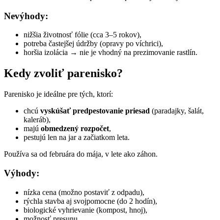
Nevýhody:
nižšia životnosť fólie (cca 3–5 rokov),
potreba častejšej údržby (opravy po víchrici),
horšia izolácia → nie je vhodný na prezimovanie rastlín.
Kedy zvoliť parenisko?
Parenisko je ideálne pre tých, ktorí:
chcú
vyskúšať predpestovanie priesad
(paradajky, šalát,
kaleráb),
majú
obmedzený rozpočet
,
pestujú len na jar a začiatkom leta.
Používa sa od februára do mája, v lete ako záhon.
Výhody:
nízka cena (možno postaviť z odpadu),
rýchla stavba aj svojpomocne (do 2 hodín),
biologické vyhrievanie (kompost, hnoj),
možnosť presunu.