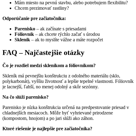
Mám miesto na pevnú stavbu, alebo potrebujem flexibilitu?
Chcem prezimovať rastliny?
Odporúčanie pre začiatočníka:
Parenisko
– ak začínate s priesadami
Fóliovník
– ak chcete rýchlo začať s úrodou
Skleník
– ak to myslíte vážne a máte rozpočet
FAQ – Najčastejšie otázky
Čo je rozdiel medzi skleníkom a fóliovníkom?
Skleník má pevnejšiu konštrukciu z odolného materiálu (sklo,
polykarbonát), vyššiu životnosť a lepšie tepelné vlastnosti. Fóliovník
je lacnejší, ľahší, no menej odolný a skôr sezónny.
Na čo slúži parenisko?
Parenisko je nízka konštrukcia určená na predpestovanie priesad v
chladnejších mesiacoch. Môže byť vyhrievané prirodzene
(kompostom, hnojom) a po jari slúži ako záhon.
Ktoré riešenie je najlepšie pre začiatočníka?