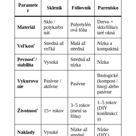
Paramete
Skleník
Fóliovník
Parenisko
r
Sklo /
Drevo +
Polyetylén
Materiál
polykarbo
sklo/fólia/s
ová fólia
nát
taré okná
Stredná až
Malá až
Nízka a
Veľkosť
veľká
stredná
kompaktná
Pevnosť /
Stredná až
Vysoká
Nízka
stabilita
nízka
Biologické
Vykurova
Pasívne /
(kompost /
Pasívne
nie
aktívne
hnoj) alebo
pasívne
1–5 rokov
3–5 rokov
(DIY
Životnosť
15+ rokov
(mení sa
konštrukci
fólia)
a)
Nízke až
Nízke
Náklady
Vysoké
stredné
(DIY)