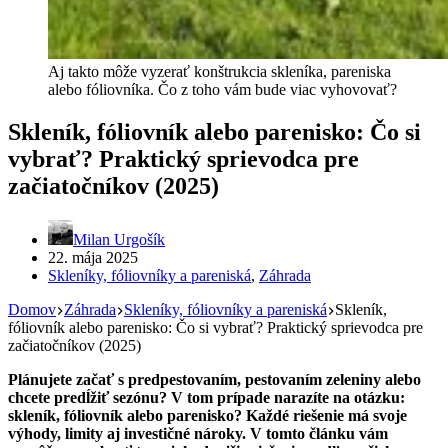
Aj takto môže vyzerať konštrukcia skleníka, pareniska
alebo fóliovníka. Čo z toho vám bude viac vyhovovať?
Skleník, fóliovník alebo parenisko: Čo si
vybrať? Praktický sprievodca pre
začiatočníkov (2025)
Milan Urgošík
22. mája 2025
Skleníky, fóliovníky a pareniská
,
Záhrada
Domov
Záhrada
Skleníky, fóliovníky a pareniská
Skleník,
fóliovník alebo parenisko: Čo si vybrať? Praktický sprievodca pre
začiatočníkov (2025)
Plánujete začať s predpestovaním, pestovaním zeleniny alebo
chcete predĺžiť sezónu? V tom prípade narazíte na otázku:
skleník, fóliovník alebo parenisko? Každé riešenie má svoje
výhody, limity aj investičné nároky. V tomto článku vám