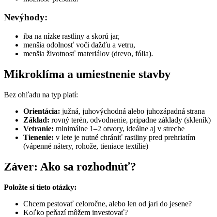
Nevýhody:
iba na nízke rastliny a skorú jar,
menšia odolnosť voči dažďu a vetru,
menšia životnosť materiálov (drevo, fólia).
Mikroklíma a umiestnenie stavby
Bez ohľadu na typ platí:
Orientácia:
južná, juhovýchodná alebo juhozápadná strana
Základ:
rovný terén, odvodnenie, prípadne základy (skleník)
Vetranie:
minimálne 1–2 otvory, ideálne aj v streche
Tienenie:
v lete je nutné chrániť rastliny pred prehriatím
(vápenné nátery, rohože, tieniace textílie)
Záver: Ako sa rozhodnúť?
Položte si tieto otázky:
Chcem pestovať celoročne, alebo len od jari do jesene?
Koľko peňazí môžem investovať?