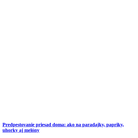
Predpestovanie priesad doma: ako na paradajky, papriky,
uhorky aj melóny