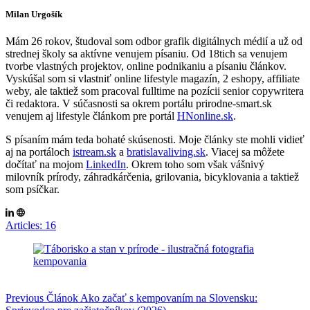
Milan Urgošík
Mám 26 rokov, študoval som odbor grafik digitálnych médií a už od
strednej školy sa aktívne venujem písaniu. Od 18tich sa venujem
tvorbe vlastných projektov, online podnikaniu a písaniu článkov.
Vyskúšal som si vlastniť online lifestyle magazín, 2 eshopy, affiliate
weby, ale taktiež som pracoval fulltime na pozícii senior copywritera
či redaktora. V súčasnosti sa okrem portálu prirodne-smart.sk
venujem aj lifestyle článkom pre portál
HNonline.sk
.
S písaním mám teda bohaté skúsenosti. Moje články ste mohli vidieť
aj na portáloch
istream.sk
a
bratislavaliving.sk
. Viacej sa môžete
dočítať na mojom
LinkedIn
. Okrem toho som však vášnivý
milovník prírody, záhradkárčenia, grilovania, bicyklovania a taktiež
som psíčkar.
Articles: 16
Previous
Článok
Ako začať s kempovaním na Slovensku: