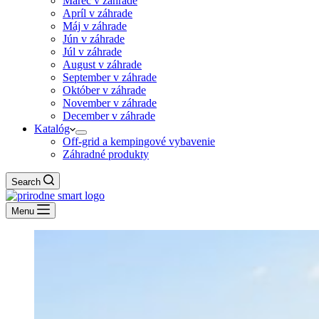
Marec v záhrade
Apríl v záhrade
Máj v záhrade
Jún v záhrade
Júl v záhrade
August v záhrade
September v záhrade
Október v záhrade
November v záhrade
December v záhrade
Katalóg
Off-grid a kempingové vybavenie
Záhradné produkty
Search
Menu