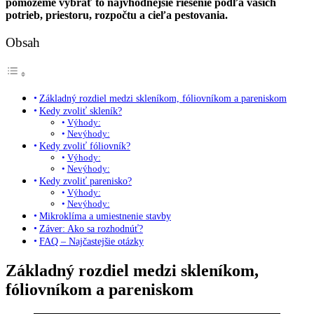
pomôžeme vybrať to najvhodnejšie riešenie podľa vašich
potrieb, priestoru, rozpočtu a cieľa pestovania.
Obsah
Základný rozdiel medzi skleníkom, fóliovníkom a pareniskom
Kedy zvoliť skleník?
Výhody:
Nevýhody:
Kedy zvoliť fóliovník?
Výhody:
Nevýhody:
Kedy zvoliť parenisko?
Výhody:
Nevýhody:
Mikroklíma a umiestnenie stavby
Záver: Ako sa rozhodnúť?
FAQ – Najčastejšie otázky
Základný rozdiel medzi skleníkom,
fóliovníkom a pareniskom