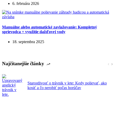
6. februára 2026
Manuálne alebo automatické zavlažovanie: Kompletný
sprievodca + využitie dažďovej vody
18. septembra 2025
Najčítanejšie články
Starostlivosť o trávnik v lete: Kedy polievať, ako
kosiť a čo nerobiť počas horúčav