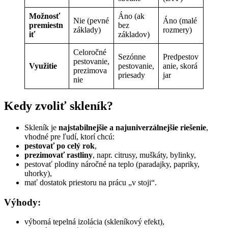
Možnosť
Áno (ak
Nie (pevné
Áno (malé
premiestn
bez
základy)
rozmery)
iť
základov)
Celoročné
Sezónne
Predpestov
pestovanie,
Využitie
pestovanie,
anie, skorá
prezimova
priesady
jar
nie
Kedy zvoliť skleník?
Skleník je
najstabilnejšie a najuniverzálnejšie riešenie
,
vhodné pre ľudí, ktorí chcú:
pestovať po celý rok
,
prezimovať rastliny
, napr. citrusy, muškáty, bylinky,
pestovať plodiny náročné na teplo (paradajky, papriky,
uhorky),
mať dostatok priestoru na prácu „v stoji“.
Výhody:
výborná tepelná izolácia (skleníkový efekt),