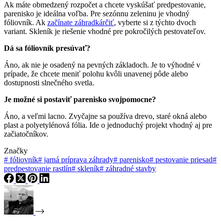
Ak máte obmedzený rozpočet a chcete vyskúšať predpestovanie,
parenisko je ideálna voľba. Pre sezónnu zeleninu je vhodný
fóliovník. Ak
začínate záhradkárčiť
, vyberte si z týchto dvoch
variant. Skleník je riešenie vhodné pre pokročilých pestovateľov.
Dá sa fóliovník presúvať?
Áno, ak nie je osadený na pevných základoch. Je to výhodné v
prípade, že chcete meniť polohu kvôli unavenej pôde alebo
dostupnosti slnečného svetla.
Je možné si postaviť parenisko svojpomocne?
Áno, a veľmi lacno. Zvyčajne sa používa drevo, staré okná alebo
plast a polyetylénová fólia. Ide o jednoduchý projekt vhodný aj pre
začiatočníkov.
Značky
#
fóliovník
#
jarná príprava záhrady
#
parenisko
#
pestovanie priesad
#
predpestovanie rastlín
#
skleník
#
záhradné stavby