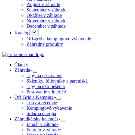
August v záhrade
September v záhrade
Október v záhrade
November v záhrade
December v záhrade
Katalóg
Off-grid a kempingové vybavenie
Záhradné produkty
Články
Záhrada
Tipy na pestovanie
Skleníky, fóliovníky a pareniská
Tipy na eko riešenia
Pestovanie v interiéri
Off-Grid a Kemping
Testy a recenzie
Kempingové vybavenie
Solárna energia
Záhradkársky kalendár
Január v záhrade
Február v záhrade