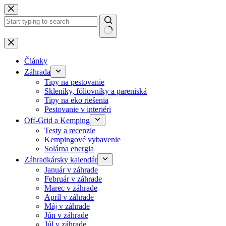
Skip
to
content
No
results
Články
Záhrada
Tipy na pestovanie
Skleníky, fóliovníky a pareniská
Tipy na eko riešenia
Pestovanie v interiéri
Off-Grid a Kemping
Testy a recenzie
Kempingové vybavenie
Solárna energia
Záhradkársky kalendár
Január v záhrade
Február v záhrade
Marec v záhrade
Apríl v záhrade
Máj v záhrade
Jún v záhrade
Júl v záhrade