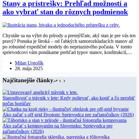
Stany a prístrešky: Prehľad možností a
ako vybrať stan do rôznych podmienok
Chystáte sa na výlet do prírody a premýšľate, aký stan je pre vás ten
pravý? Ponuka je široká – od ľahkých samorozkladacích stanov až
po robustné expedičné modely do nepriaznivého počasia. V tomto
sprievodcovi vám ponúkame prehľad typov stanov, konštrukcií,…
Milan Urgošík
28. mája 2025
Najčítanejšie články
Starostlivosť o trávnik v lete: Kedy polievať, ako kosiť a čo nerobiť
počas horúčav
Ako začať s off grid životom: Sprievodca pre začiatočníkov (2026)
Ako začať s kempovaním na Slovensku: Sprievodca pre
začiatočníkov (2026)