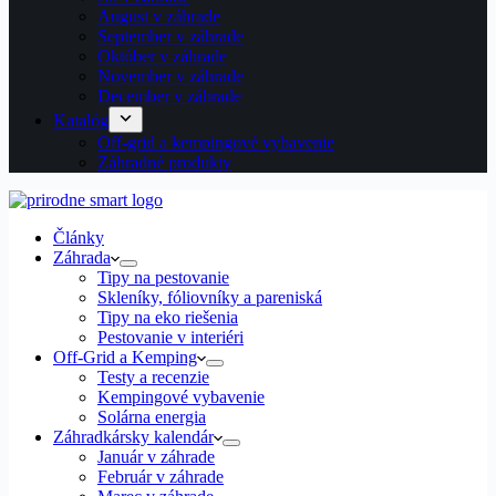
August v záhrade
September v záhrade
Október v záhrade
November v záhrade
December v záhrade
Katalóg
Off-grid a kempingové vybavenie
Záhradné produkty
Články
Záhrada
Tipy na pestovanie
Skleníky, fóliovníky a pareniská
Tipy na eko riešenia
Pestovanie v interiéri
Off-Grid a Kemping
Testy a recenzie
Kempingové vybavenie
Solárna energia
Záhradkársky kalendár
Január v záhrade
Február v záhrade