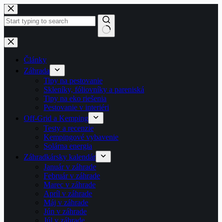
Skip
to
content
No
results
Články
Záhrada
Tipy na pestovanie
Skleníky, fóliovníky a pareniská
Tipy na eko riešenia
Pestovanie v interiéri
Off-Grid a Kemping
Testy a recenzie
Kempingové vybavenie
Solárna energia
Záhradkársky kalendár
Január v záhrade
Február v záhrade
Marec v záhrade
Apríl v záhrade
Máj v záhrade
Jún v záhrade
Júl v záhrade