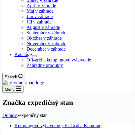
Marec v záhrade
Apríl v záhrade
Máj v záhrade
Jún v záhrade
Júl v záhrade
August v záhrade
September v záhrade
Október v záhrade
November v záhrade
December v záhrade
Katalóg
Off-grid a kempingové vybavenie
Záhradné produkty
Search
Menu
Značka
expedičný stan
Domov
expedičný stan
Kempingové vybavenie
,
Off-Grid a Kemping